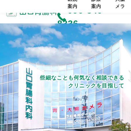
腸科・消化器内科
案内
案内
メラ
096-349-
8336
些細なことも何気なく相談できる
クリニックを目指して