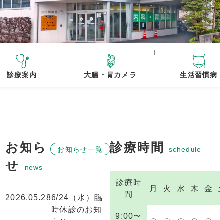
診療案内
大腸・胃カメラ
生活習慣病
お知ら
診療時間
お知らせ一覧
せ
診療時
月
火
水
木
金
間
2026.05.28
6/24（水）臨
時休診のお知
9:00〜