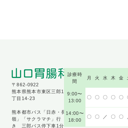
診療時
月
火
水
木
金
間
〒862-0922
熊本県熊本市東区三郎1
9:00〜
〇
〇
〇
〇
〇
丁目14-23
13:00
熊本都市バス「日赤・長
14:00〜
〇
〇
／
〇
〇
嶺」「サクラマチ」行
18:00
き 三郎バス停下車1分